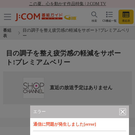
この夏、心を動かす作品特集 | J:COM TV
検索
CS番組一覧
番組表
番組
目の調子を整え疲労感の軽減をサポート!プレミアムベリ
表
ー
目の調子を整え疲労感の軽減をサポー
ト!プレミアムベリー
直近の放送予定はありません
エラー
通信に問題が発生しました[error]