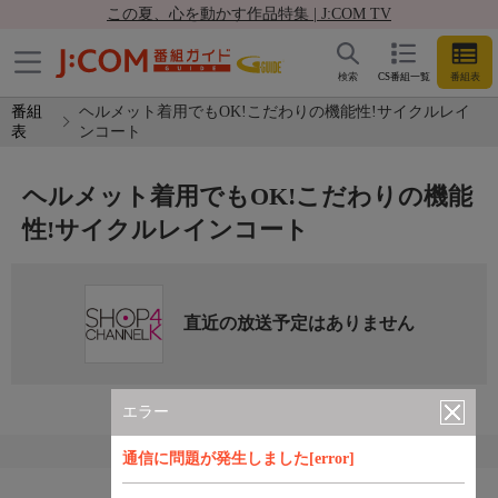
この夏、心を動かす作品特集 | J:COM TV
検索
CS番組一覧
番組表
番組
ヘルメット着用でもOK!こだわりの機能性!サイクルレイ
表
ンコート
ヘルメット着用でもOK!こだわりの機能
性!サイクルレインコート
直近の放送予定はありません
エラー
通信に問題が発生しました[error]