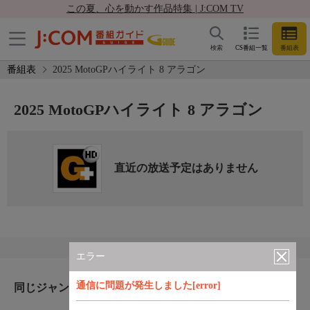
この夏、心を動かす作品特集 | J:COM TV
検索
CS番組一覧
番組表
番組表
2025 MotoGPハイライト 8 アラゴン
2025 MotoGPハイライト 8 アラゴン
直近の放送予定はありません
エラー
通信に問題が発生しました[error]
同じジャンルのおすすめ番組