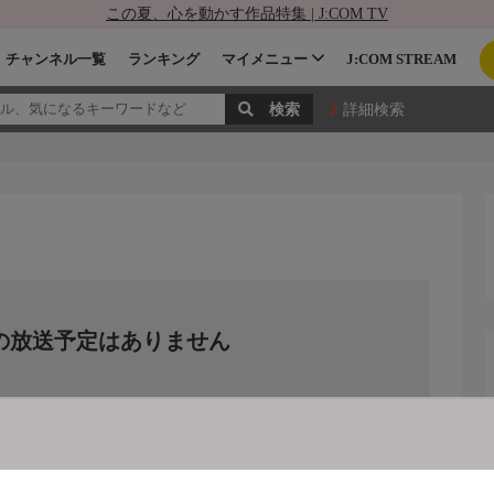
この夏、心を動かす作品特集 | J:COM TV
チャンネル一覧
ランキング
マイメニュー
J:COM STREAM
詳細検索
の放送予定はありません