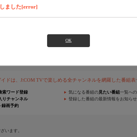
した[error]
OK
組ガイドは、J:COM TVで楽しめる全チャンネルを網羅した番組
検索ワード登録
気になる番組の
見たい番組
一覧への
入りチャンネル
登録した番組の最新情報をお知らせ
ト録画予約
ございます。