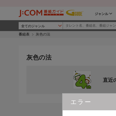
ジャンル
番組表
灰色の法
灰色の法
直近
エラー