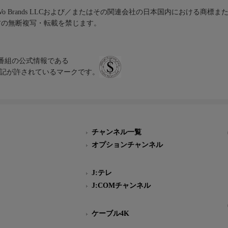
iVo Brands LLCおよび／またはその関連会社の日本国内における商標
材の無断複写・転載を禁じます。
、テレビ番組の公式情報である
スにのみ表記が許されているマークです。
チャンネル一覧
オプションチャンネル
J:テレ
J:COMチャンネル
ケーブル4K