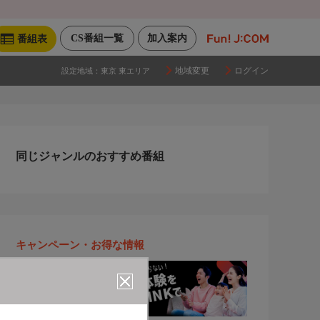
CS番組一覧
加入案内
番組表
地域変更
ログイン
設定地域：
東京 東エリア
同じジャンルのおすすめ番組
キャンペーン・お得な情報