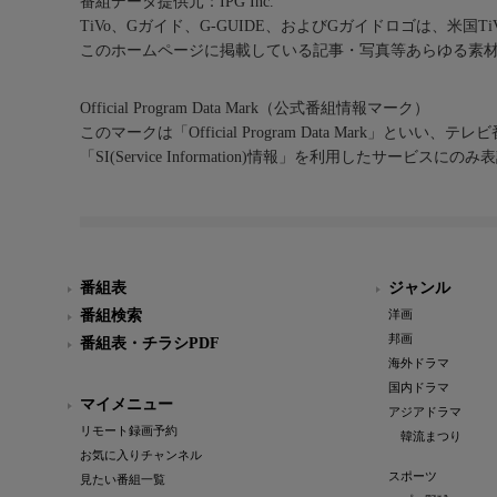
番組データ提供元：IPG Inc.
TiVo、Gガイド、G-GUIDE、およびGガイドロゴは、米国T
このホームページに掲載している記事・写真等あらゆる素
Official Program Data Mark（公式番組情報マーク）
このマークは「Official Program Data Mark」といい
「SI(Service Information)情報」を利用したサービ
番組表
ジャンル
番組検索
洋画
邦画
番組表・チラシPDF
海外ドラマ
国内ドラマ
マイメニュー
アジアドラマ
リモート録画予約
韓流まつり
お気に入りチャンネル
スポーツ
見たい番組一覧