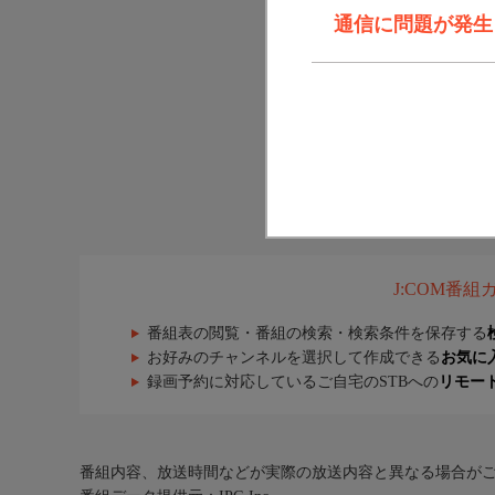
通信に問題が発生しま
J:COM番
番組表の閲覧・番組の検索・検索条件を保存する
お好みのチャンネルを選択して作成できる
お気に
録画予約に対応しているご自宅のSTBへの
リモー
番組内容、放送時間などが実際の放送内容と異なる場合が