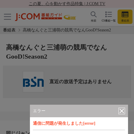
この夏、心を動かす作品特集 | J:COM TV
検索
CS番組一覧
番組表
番組表
高橋なんぐと三浦萌の競馬でなんGooD!Season2
高橋なんぐと三浦萌の競馬でなん
GooD!Season2
直近の放送予定はありません
エラー
通信に問題が発生しました[error]
同じジャンルのおすすめ番組