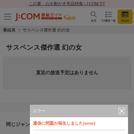
この夏、心を動かす作品特集 | J:COM TV
検索
CS番組一覧
番組表
番組表
サスペンス傑作選 幻の女
サスペンス傑作選 幻の女
直近の放送予定はありません
エラー
通信に問題が発生しました[error]
同じジャンルのおすすめ番組