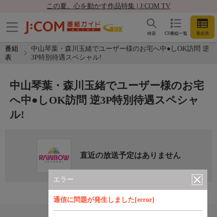
この夏、心を動かす作品特集 | J:COM TV
検索
CS番組一覧
番組表
番組
中山琴葉・森川玉緒でユーザー様のお宅へ中●しOK訪問 逆
表
3P特別待遇スペシャル!
中山琴葉・森川玉緒でユーザー様のお宅
へ中●しOK訪問 逆3P特別待遇スペシャ
ル!
直近の放送予定はありません
エラー
通信に問題が発生しました[error]