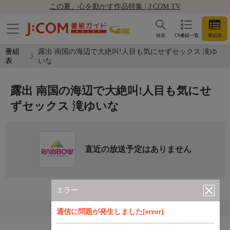
この夏、心を動かす作品特集 | J:COM TV
検索
CS番組一覧
番組表
番組
露出 南国の海辺で大絶叫!人目も気にせずセックス 滝ゆ
表
いな
露出 南国の海辺で大絶叫!人目も気にせ
ずセックス 滝ゆいな
直近の放送予定はありません
エラー
通信に問題が発生しました[error]