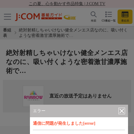
この夏、心を動かす作品特集 | J:COM TV
検索
CS番組一覧
番組表
番組
絶対射精しちゃいけない健全メンエス店なのに、吸い付く
表
ような密着激甘濃厚施術で…
絶対射精しちゃいけない健全メンエス店
なのに、吸い付くような密着激甘濃厚施
術で…
直近の放送予定はありません
エラー
通信に問題が発生しました[error]