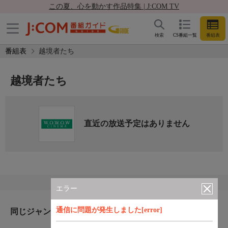
この夏、心を動かす作品特集 | J:COM TV
検索
CS番組一覧
番組表
番組表
越境者たち
越境者たち
直近の放送予定はありません
エラー
通信に問題が発生しました[error]
同じジャンルのおすすめ番組