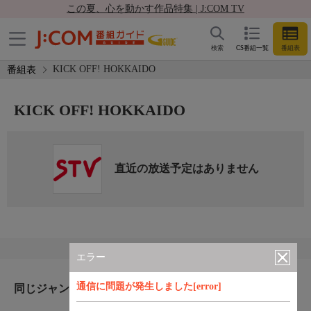
この夏、心を動かす作品特集 | J:COM TV
検索
CS番組一覧
番組表
KICK OFF! HOKKAIDO
番組表
KICK OFF! HOKKAIDO
直近の放送予定はありません
エラー
通信に問題が発生しました[error]
同じジャンルのおすすめ番組