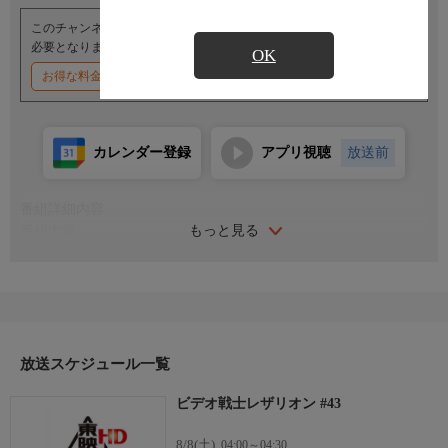
このチャンネルのご視聴には、オプションチャンネル(有料)のご契約が
必要となります。
OK
お得な料金割引キャンペーン実施中
カレンダー登録
アプリ視聴
放送前
番組詳細内容
もっと見る
番組内容
声の出演:古谷徹／潘恵子／野田圭一／滝雅也／蟹江栄司／森功
至／川波葉子
月面の反乱軍からの攻撃のため、地球連邦軍のブルーハイム博士
の電送実験が混線し、中学生の少年・香取敬のゲームロボットが
電送ロボ・レザリオンとして実体化してしまう。地球連邦軍の特
務部隊シークレットフォースへ編入させられた敬と無敵の巨大ロ
放送スケジュール一覧
ボット・レザリオンは、反乱軍との戦いに臨む。
ビデオ戦士レザリオン #43
8/8(土)
04:00～04:30