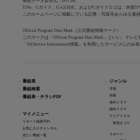
番組データ提供元：IPG Inc.
TiVo、Gガイド、G-GUIDE、およびGガイドロゴは、米国T
このホームページに掲載している記事・写真等あらゆる素
Official Program Data Mark（公式番組情報マーク）
このマークは「Official Program Data Mark」といい
「SI(Service Information)情報」を利用したサービ
番組表
ジャンル
番組検索
洋画
邦画
番組表・チラシPDF
海外ドラマ
国内ドラマ
マイメニュー
アジアドラマ
リモート録画予約
韓流まつり
お気に入りチャンネル
スポーツ
見たい番組一覧