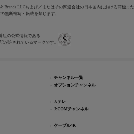
iVo Brands LLCおよび／またはその関連会社の日本国内における商標
材の無断複写・転載を禁じます。
、テレビ番組の公式情報である
スにのみ表記が許されているマークです。
チャンネル一覧
オプションチャンネル
J:テレ
J:COMチャンネル
ケーブル4K