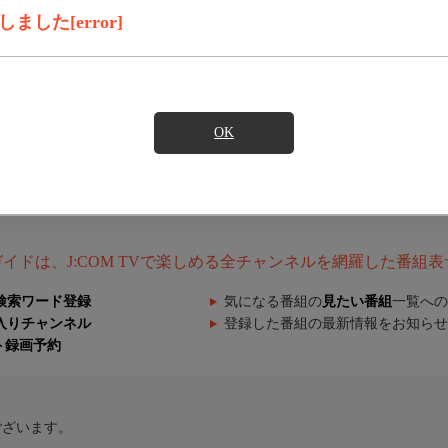
した[error]
OK
組ガイドは、J:COM TVで楽しめる全チャンネルを網羅した番組
検索ワード登録
気になる番組の
見たい番組
一覧への
入りチャンネル
登録した番組の最新情報をお知らせ
ト録画予約
ございます。