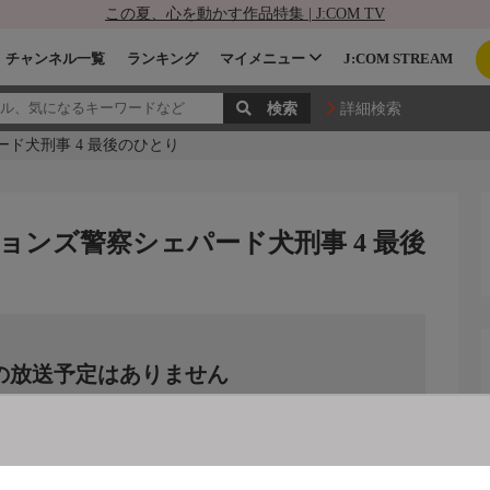
この夏、心を動かす作品特集 | J:COM TV
チャンネル一覧
ランキング
マイメニュー
J:COM STREAM
詳細検索
ド犬刑事 4 最後のひとり
ンズ警察シェパード犬刑事 4 最後
の放送予定はありません