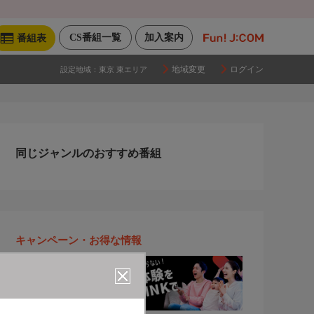
CS番組一覧
加入案内
番組表
地域変更
ログイン
設定地域：
東京 東エリア
同じジャンルのおすすめ番組
キャンペーン・お得な情報