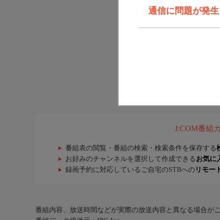
通信に問題が発生しま
J:COM番
番組表の閲覧・番組の検索・検索条件を保存する
お好みのチャンネルを選択して作成できる
お気に
録画予約に対応しているご自宅のSTBへの
リモー
番組内容、放送時間などが実際の放送内容と異なる場合が