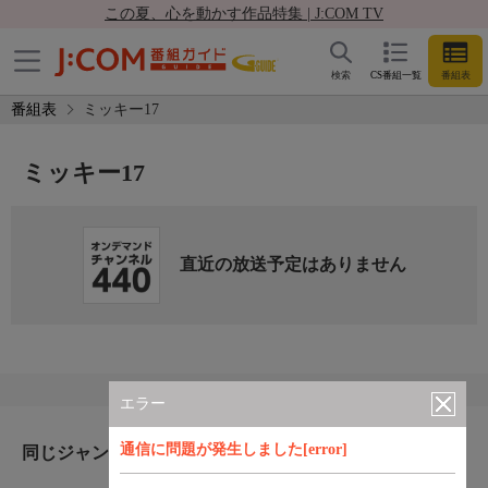
この夏、心を動かす作品特集 | J:COM TV
検索
CS番組一覧
番組表
番組表
ミッキー17
ミッキー17
直近の放送予定はありません
エラー
通信に問題が発生しました[error]
同じジャンルのおすすめ番組