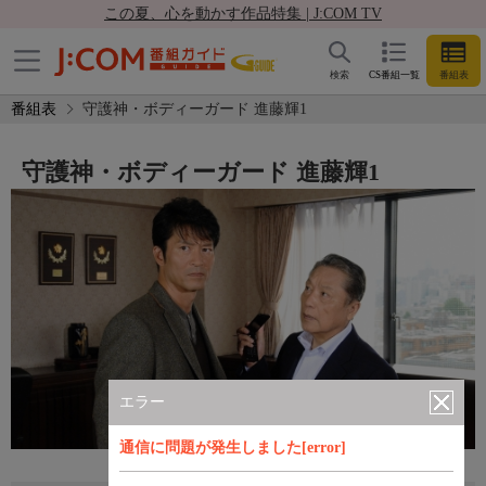
この夏、心を動かす作品特集 | J:COM TV
検索
CS番組一覧
番組表
番組表
守護神・ボディーガード 進藤輝1
守護神・ボディーガード 進藤輝1
エラー
通信に問題が発生しました[error]