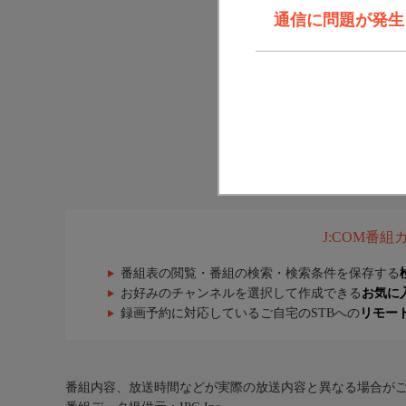
通信に問題が発生しま
J:COM番
番組表の閲覧・番組の検索・検索条件を保存する
お好みのチャンネルを選択して作成できる
お気に
録画予約に対応しているご自宅のSTBへの
リモー
番組内容、放送時間などが実際の放送内容と異なる場合が