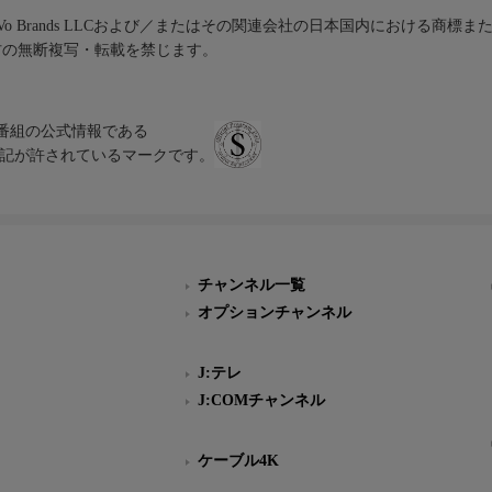
iVo Brands LLCおよび／またはその関連会社の日本国内における商標
材の無断複写・転載を禁じます。
、テレビ番組の公式情報である
スにのみ表記が許されているマークです。
チャンネル一覧
オプションチャンネル
J:テレ
J:COMチャンネル
ケーブル4K