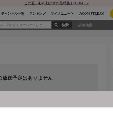
この夏、心を動かす作品特集 | J:COM TV
チャンネル一覧
ランキング
マイメニュー
J:COM STREAM
詳細検索
の放送予定はありません