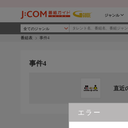
ジャンル
番組表
事件4
事件4
直近
エラー