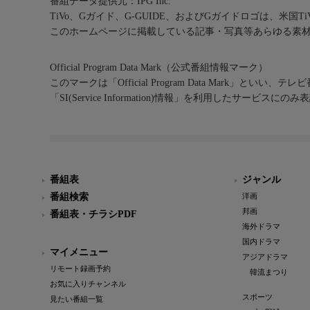
番組データ提供元：IPG Inc.
TiVo、Gガイド、G-GUIDE、およびGガイドロゴは、米国T
このホームページに掲載している記事・写真等あらゆる素
Official Program Data Mark（公式番組情報マーク）
このマークは「Official Program Data Mark」といい
「SI(Service Information)情報」を利用したサービ
番組表
ジャンル
番組検索
洋画
邦画
番組表・チラシPDF
海外ドラマ
国内ドラマ
マイメニュー
アジアドラマ
リモート録画予約
韓流まつり
お気に入りチャンネル
スポーツ
見たい番組一覧