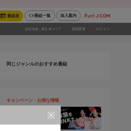
CS番組一覧
加入案内
番組表
地域変更
ログイン
設定地域：
東京 東エリア
同じジャンルのおすすめ番組
キャンペーン・お得な情報