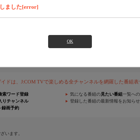
した[error]
OK
組ガイドは、J:COM TVで楽しめる全チャンネルを網羅した番組
検索ワード登録
気になる番組の
見たい番組
一覧への
入りチャンネル
登録した番組の最新情報をお知らせ
ト録画予約
ございます。