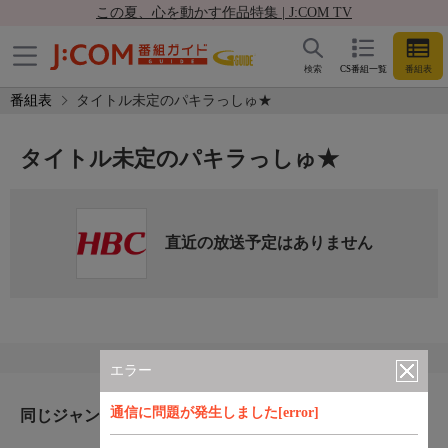
この夏、心を動かす作品特集 | J:COM TV
検索
CS番組一覧
番組表
番組表
タイトル未定のパキラっしゅ★
タイトル未定のパキラっしゅ★
直近の放送予定はありません
エラー
通信に問題が発生しました[error]
同じジャンルのおすすめ番組