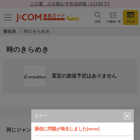
この夏、心を動かす作品特集 | J:COM TV
検索
CS番組一覧
番組表
番組表
時のきらめき
時のきらめき
直近の放送予定はありません
エラー
通信に問題が発生しました[error]
同じジャンルのおすすめ番組