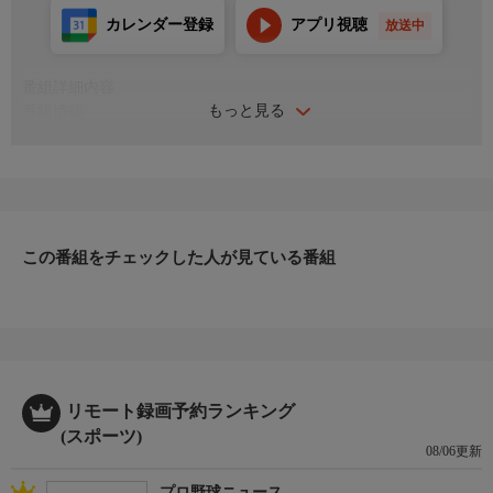
カレンダー登録
アプリ視聴
放送中
番組詳細内容
もっと見る
番組情報
国内サッカー三大タイトルの一つ「2025 JリーグYBCルヴァンカ
ップ」。優勝を目指し、各クラブが熾烈な争いを繰り広げたこの
大会の激闘をプレイバック！
＜会場＞富山県総合運動公園陸上競技場
この番組をチェックした人が見ている番組
リモート録画予約ランキング
(スポーツ)
08/06更新
プロ野球ニュース