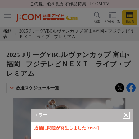
この夏、心を動かす作品特集 | J:COM TV
検索
CS番組一覧
番組表
番組
2025 JリーグYBCルヴァンカップ 富山×福岡 - フジテレビＮ
表
ＥＸＴ ライブ・プレミアム
2025 JリーグYBCルヴァンカップ 富山×
福岡 - フジテレビＮＥＸＴ ライブ・プ
レミアム
放送スケジュール一覧
エラー
通信に問題が発生しました[error]