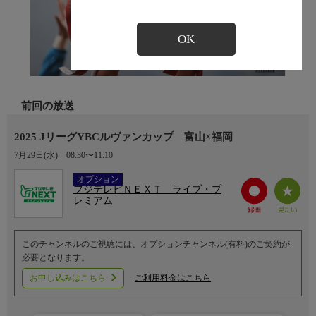
OK
前回の放送
2025 JリーグYBCルヴァンカップ 富山×福岡
7月29日(水)
08:30〜11:10
Ch.752
オプション
フジテレビＮＥＸＴ ライブ・プ
レミアム
このチャンネルのご視聴には、オプションチャンネル(有料)のご契約が
必要となります。
お申し込みはこちら
ご利用料金はこちら