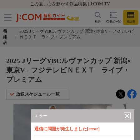
この夏、心を動かす作品特集 | J:COM TV
検索
CS番組一覧
番組表
番
2025 JリーグYBCルヴァンカップ 新潟×東京V - フジテレビ
組
ＮＥＸＴ ライブ・プレミアム
表
2025 JリーグYBCルヴァンカップ 新潟×
東京V - フジテレビＮＥＸＴ ライブ・
プレミアム
放送スケジュール一覧
エラー
通信に問題が発生しました[error]