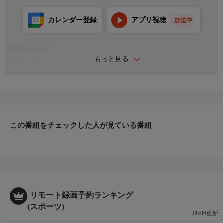
カレンダー登録
アプリ視聴
放送中
番組詳細内容
もっと見る
番組情報
国内サッカー三大タイトルの一つ「2025 JリーグYBCルヴァンカ
ップ」。優勝を目指し、各クラブが熾烈な争いを繰り広げたこの
大会の激闘をプレイバック！
＜解説＞中澤佑二 ＜実況＞斎藤正昂 ＜リポーター＞吉田優
＜会場＞デンカビッグスワンスタジアム
この番組をチェックした人が見ている番組
リモート録画予約ランキング
(スポーツ)
08/06更新