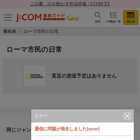
この夏、心を動かす作品特集 | J:COM TV
検索
CS番組一覧
番組表
番組表
ローマ市民の日常
ローマ市民の日常
直近の放送予定はありません
エラー
通信に問題が発生しました[error]
同じジャンルのおすすめ番組