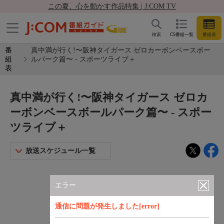
この夏、心を動かす作品特集 | J:COM TV
検索
CS番組一覧
番組表
番
真中満が行く!〜阪神タイガース ゼロカーボンベースボー
組
ルパーク篇〜 - スポーツライブ＋
表
真中満が行く!〜阪神タイガース ゼロカ
ーボンベースボールパーク篇〜 - スポー
ツライブ＋
放送スケジュール一覧
エラー
通信に問題が発生しました[error]