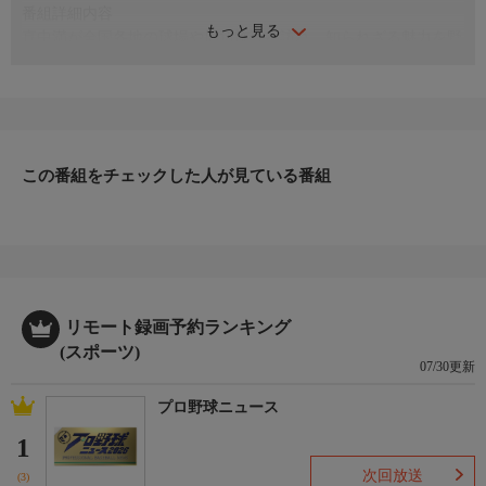
番組詳細内容
もっと見る
真中満が全国各地の球場や周辺施設を訪れ、知られざる魅力を野
球ファンに発信。今回は阪神タイガースの新ファーム球場があ
る、ゼロカーボンベースボールパークを訪ねます。
この番組をチェックした人が見ている番組
リモート録画予約ランキング
(スポーツ)
07/30更新
プロ野球ニュース
1
次回放送
(3)