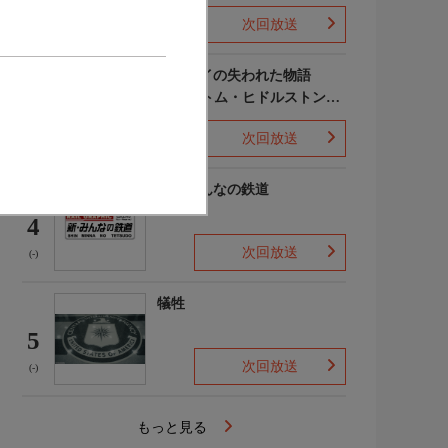
次回放送
(-)
ポンペイの失われた物語
WITH トム・ヒドルストン
3
声:平川大輔
次回放送
(-)
新・みんなの鉄道
4
次回放送
(-)
犠牲
5
次回放送
(-)
もっと見る