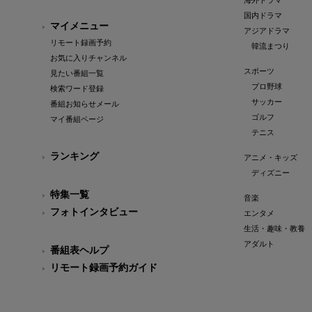
海外ドラマ
国内ドラマ
マイメニュー
アジアドラマ
リモート録画予約
韓流まつり
お気に入りチャンネル
スポーツ
見たい番組一覧
プロ野球
検索ワード登録
サッカー
番組お知らせメール
ゴルフ
マイ番組ページ
テニス
ランキング
アニメ・キッズ
ディズニー
特集一覧
音楽
フォトインタビュー
エンタメ
生活・趣味・教養
アダルト
番組表ヘルプ
リモート録画予約ガイド