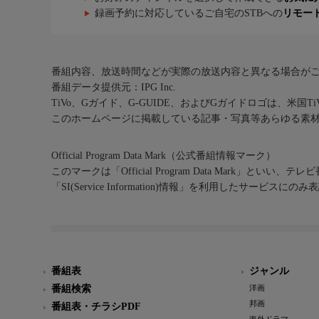
録画予約に対応しているご自宅のSTBへの
リモー
番組内容、放送時間などが実際の放送内容と異なる場合が
番組データ提供元：IPG Inc.
TiVo、Gガイド、G-GUIDE、およびGガイドロゴは、米国T
このホームページに掲載している記事・写真等あらゆる素
Official Program Data Mark（公式番組情報マーク）
このマークは「Official Program Data Mark」といい
「SI(Service Information)情報」を利用したサービ
番組表
ジャンル
番組検索
洋画
邦画
番組表・チラシPDF