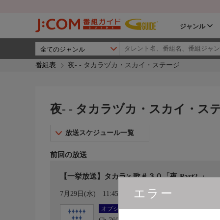
ジャンル
番組表
夜- - タカラヅカ・スカイ・ステージ
夜- - タカラヅカ・スカイ・ス
放送スケジュール一覧
前回の放送
【一挙放送】タカラ's 歌＃３０「夜-Part2-」
エラー
カレンダー登録
7月29日(水)
11:45〜12:00
オプション