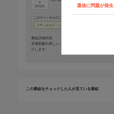
Ch.760
タカラヅカ・スカイ・ステージ
通信に問題が発生しま
このチャンネルのご視聴には、オプションチャンネル(有料
お申し込みはこちら
ご利用料金はこちら
番組詳細内容
宝塚歌劇の美しいメロディーと歌詞をご一緒に歌い楽し
りします。
この番組をチェックした人が見ている番組