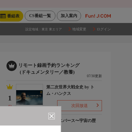
CS番組一覧
加入案内
番組表
地域変更
ログイン
設定地域：
東京 東エリア
リモート録画予約ランキング
(ドキュメンタリー／教養)
07/30更新
第二次世界大戦全史 by ト
ム・ハンクス
1
次回放送
(1)
ザ・ユニバース〜宇宙の歴
史〜S6
2