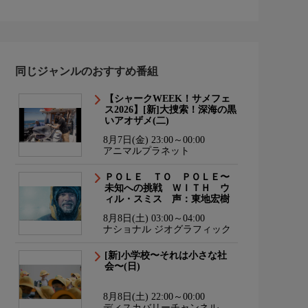
同じジャンルのおすすめ番組
【シャークWEEK！サメフェ
ス2026】[新]大捜索！深海の黒
いアオザメ(二)
8月7日(金) 23:00～00:00
アニマルプラネット
ＰＯＬＥ ＴＯ ＰＯＬＥ〜
未知への挑戦 ＷＩＴＨ ウ
ィル・スミス 声：東地宏樹
8月8日(土) 03:00～04:00
ナショナル ジオグラフィック
[新]小学校〜それは小さな社
会〜(日)
8月8日(土) 22:00～00:00
ディスカバリーチャンネル