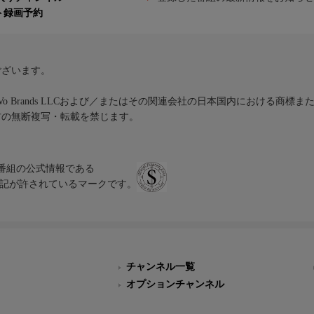
ト録画予約
ございます。
iVo Brands LLCおよび／またはその関連会社の日本国内における商標
材の無断複写・転載を禁じます。
、テレビ番組の公式情報である
スにのみ表記が許されているマークです。
チャンネル一覧
オプションチャンネル