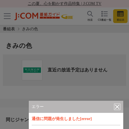
この夏、心を動かす作品特集 | J:COM TV
検索
CS番組一覧
番組表
番組表
きみの色
きみの色
直近の放送予定はありません
エラー
通信に問題が発生しました[error]
同じジャンルのおすすめ番組