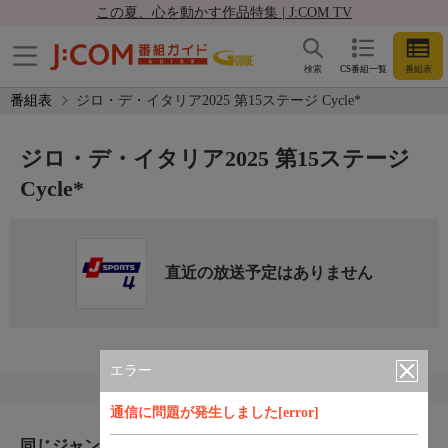
この夏、心を動かす作品特集 | J:COM TV
検索
CS番組一覧
番組表
番組表
ジロ・デ・イタリア2025 第15ステージ Cycle*
ジロ・デ・イタリア2025 第15ステージ
Cycle*
直近の放送予定はありません
エラー
通信に問題が発生しました[error]
同じジャンルのおすすめ番組