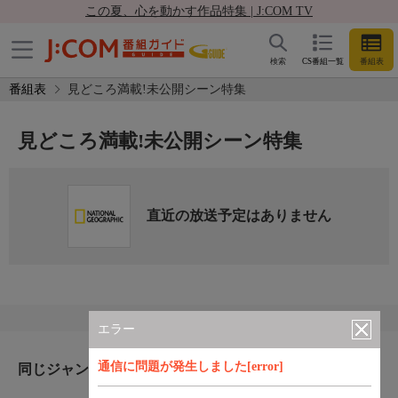
この夏、心を動かす作品特集 | J:COM TV
検索
CS番組一覧
番組表
番組表
見どころ満載!未公開シーン特集
見どころ満載!未公開シーン特集
直近の放送予定はありません
エラー
通信に問題が発生しました[error]
同じジャンルのおすすめ番組