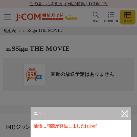
この夏、心を動かす作品特集 | J:COM TV
検索
CS番組一覧
番組表
n.SSign THE MOVIE
番組表
n.SSign THE MOVIE
直近の放送予定はありません
エラー
通信に問題が発生しました[error]
同じジャンルのおすすめ番組