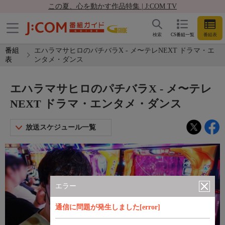
この夏、心を動かす作品特集 | J:COM TV
検索
CS番組一覧
番組表
番組
エハラマサヒロのパチバラX - メ〜テレNEXT ドラマ・エ
表
ンタメ・ダンス
エハラマサヒロのパチバラX - メ〜テレ
NEXT ドラマ・エンタメ・ダンス
放送スケジュール一覧
エラー
通信に問題が発生しました[error]