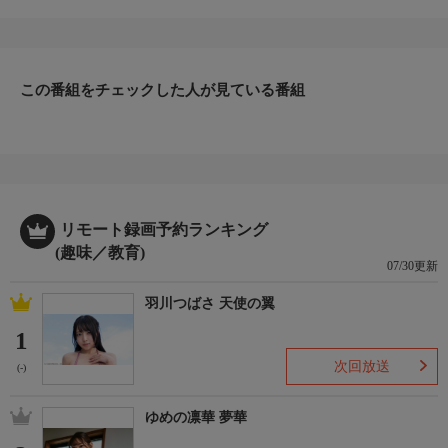
明暗を分けることに…。最もツイている男とツイていない男がど
のよ様な立ち回りを見せたのか！？最後は驚きの展開が待ってい
た！！今回のパチバラも要注目です！／パチスロ 革命機ヴァル
ヴレイヴ、Ｌパチスロ ダンベル何キロ持てる？、パチスロ か
らくりサーカス、Ｌにゃんこ大戦争 超神速、スマスロモンキー
この番組をチェックした人が見ている番組
ターンＶ／５５分
詳細２
２０２５年９月初放送
リモート録画予約ランキング
(趣味／教育)
07/30更新
羽川つばさ 天使の翼
1
次回放送
(-)
ゆめの凛華 夢華