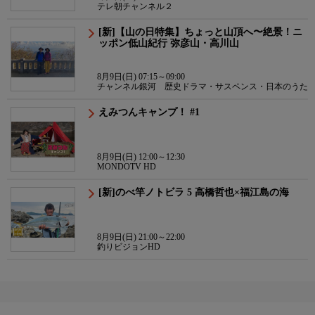
テレ朝チャンネル２
[新]【山の日特集】ちょっと山頂へ〜絶景！ニ
ッポン低山紀行 弥彦山・高川山
8月9日(日) 07:15～09:00
チャンネル銀河 歴史ドラマ・サスペンス・日本のうた
えみつんキャンプ！ #1
8月9日(日) 12:00～12:30
MONDOTV HD
[新]のべ竿ノトビラ 5 高橋哲也×福江島の海
8月9日(日) 21:00～22:00
釣りビジョンHD