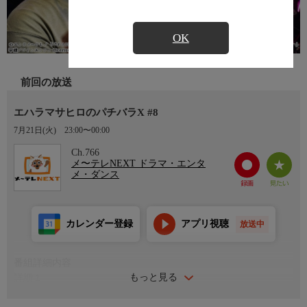
OK
前回の放送
エハラマサヒロのパチバラX #8
7月21日(火)
23:00〜00:00
Ch.766
メ〜テレNEXT ドラマ・エンタ
メ・ダンス
カレンダー登録
アプリ視聴
放送中
番組詳細内容
もっと見る
詳細１
思った通りの展開に行かない２人は台を移動するも、この移動が