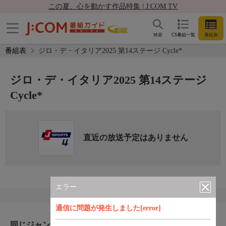
この夏、心を動かす作品特集 | J:COM TV
検索
CS番組一覧
番組表
番組表
ジロ・デ・イタリア2025 第14ステージ Cycle*
ジロ・デ・イタリア2025 第14ステージ
Cycle*
直近の放送予定はありません
エラー
通信に問題が発生しました[error]
同じジャンルのおすすめ番組