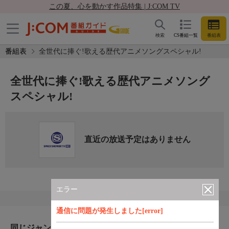
この夏、心を動かす作品特集 | J:COM TV
検索
CS番組一覧
番組表
番組表
全世代に捧ぐ!歌える歴代アニメソングスペシャル!
全世代に捧ぐ!歌える歴代アニメソング
スペシャル!
直近の放送予定はありません
エラー
通信に問題が発生しました[error]
同じジャンルのおすすめ番組