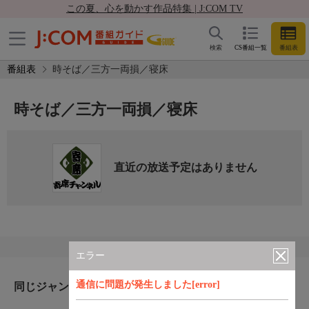
この夏、心を動かす作品特集 | J:COM TV
検索
CS番組一覧
番組表
番組表
時そば／三方一両損／寝床
時そば／三方一両損／寝床
直近の放送予定はありません
エラー
通信に問題が発生しました[error]
同じジャンルのおすすめ番組