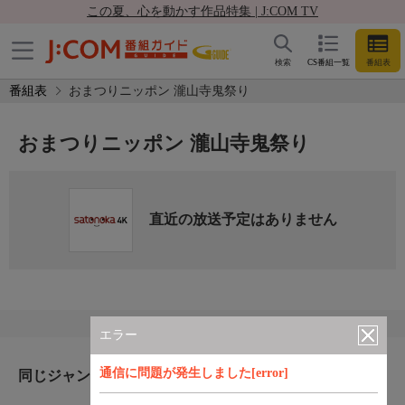
この夏、心を動かす作品特集 | J:COM TV
検索
CS番組一覧
番組表
番組表
おまつりニッポン 瀧山寺鬼祭り
おまつりニッポン 瀧山寺鬼祭り
直近の放送予定はありません
エラー
通信に問題が発生しました[error]
同じジャンルのおすすめ番組