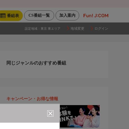
CS番組一覧
加入案内
番組表
地域変更
ログイン
設定地域：
東京 東エリア
同じジャンルのおすすめ番組
キャンペーン・お得な情報