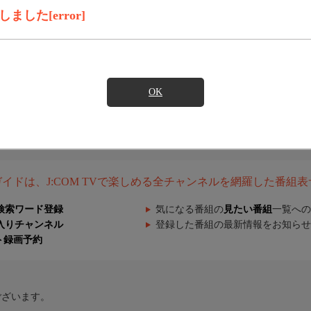
した[error]
OK
組ガイドは、J:COM TVで楽しめる全チャンネルを網羅した番組
検索ワード登録
気になる番組の
見たい番組
一覧への
入りチャンネル
登録した番組の最新情報をお知らせ
ト録画予約
ございます。