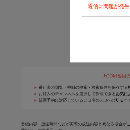
通信に問題が発生しま
J:COM番
番組表の閲覧・番組の検索・検索条件を保存する
お好みのチャンネルを選択して作成できる
お気に
録画予約に対応しているご自宅のSTBへの
リモー
番組内容、放送時間などが実際の放送内容と異なる場合が