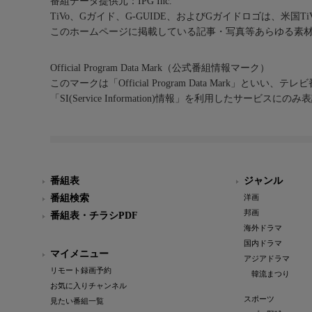
番組データ提供元：IPG Inc.
TiVo、Gガイド、G-GUIDE、およびGガイドロゴは、米国T
このホームページに掲載している記事・写真等あらゆる素
Official Program Data Mark（公式番組情報マーク）
このマークは「Official Program Data Mark」といい
「SI(Service Information)情報」を利用したサービ
番組表
ジャンル
番組検索
洋画
邦画
番組表・チラシPDF
海外ドラマ
国内ドラマ
マイメニュー
アジアドラマ
リモート録画予約
韓流まつり
お気に入りチャンネル
スポーツ
見たい番組一覧