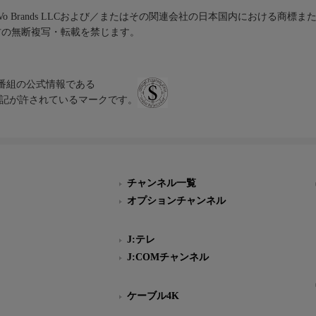
iVo Brands LLCおよび／またはその関連会社の日本国内における商標
材の無断複写・転載を禁じます。
、テレビ番組の公式情報である
スにのみ表記が許されているマークです。
チャンネル一覧
オプションチャンネル
J:テレ
J:COMチャンネル
ケーブル4K