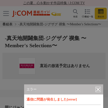
この夏、心を動かす作品特集 | J:COM TV
検索
CS番組一覧
番組表
番組表
-真天地開闢集団-ジグザグ 禊集 〜Member's Selections〜
-真天地開闢集団-ジグザグ 禊集 〜
Member's Selections〜
直近の放送予定はありません
エラー
通信に問題が発生しました[error]
同じジャンルのおすすめ番組