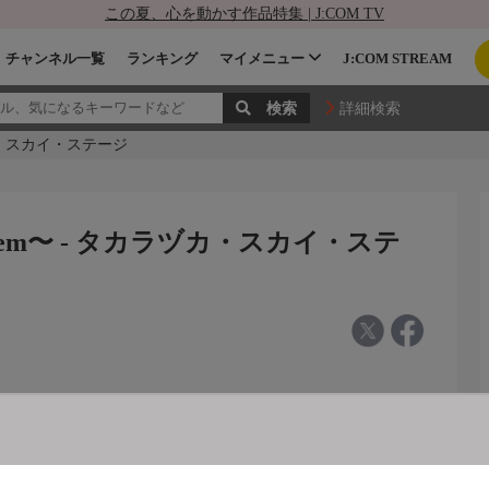
この夏、心を動かす作品特集 | J:COM TV
チャンネル一覧
ランキング
マイメニュー
J:COM STREAM
詳細検索
ラヅカ・スカイ・ステージ
√Bheem〜 - タカラヅカ・スカイ・ステ
4年星組・宝塚・千秋楽）