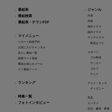
番組表
ジャンル
番組検索
洋画
邦画
番組表・チラシPDF
海外ドラマ
国内ドラマ
マイメニュー
アジアドラマ
リモート録画予約
韓流まつり
お気に入りチャンネル
スポーツ
見たい番組一覧
プロ野球
検索ワード登録
サッカー
番組お知らせメール
ゴルフ
マイ番組ページ
テニス
ランキング
アニメ・キッズ
ディズニー
特集一覧
音楽
フォトインタビュー
エンタメ
生活・趣味・教養