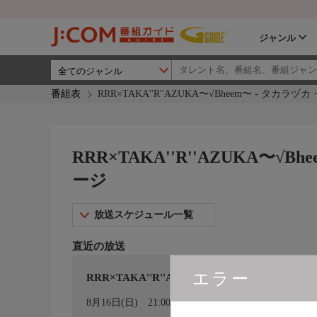
ジャンル
番組表
RRR×TAKA''R''AZUKA〜√Bheem〜 - タカ
RRR×TAKA''R''AZUKA〜
ージ
放送スケジュール一覧
直近の放送
エラー
RRR×TAKA''R''AZUKA〜√Bheem〜（’2
カレンダー登録
8月16日(日)
21:00〜22:45