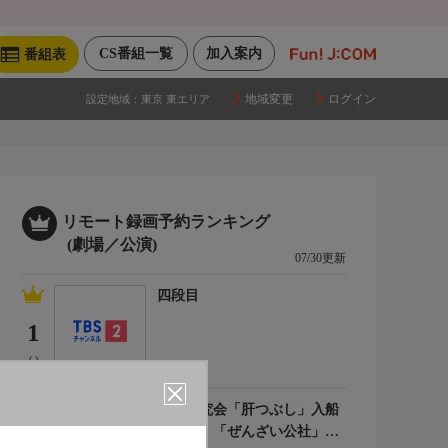
CS番組一覧
加入案内
番組表
地域変更
ログイン
設定地域：
東京 東エリア
リモート録画予約ランキング
(劇場／公演)
07/30更新
四段目
1
(-)
落語研究会「肝つぶし」入船
亭扇遊、「ぜんざい公社」柳
2