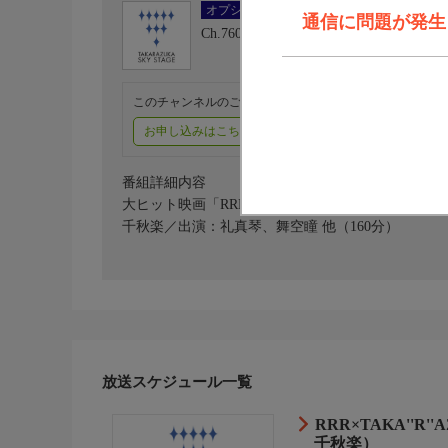
オプション
通信に問題が発生しま
Ch.760
タカラヅカ・スカイ・ステージ
このチャンネルのご視聴には、オプションチャンネル(有料
お申し込みはこちら
ご利用料金はこちら
番組詳細内容
大ヒット映画「RRR」を舞台化した豪華絢爛なダン
千秋楽／出演：礼真琴、舞空瞳 他（160分）
放送スケジュール一覧
RRR×TAKA''R
千秋楽）