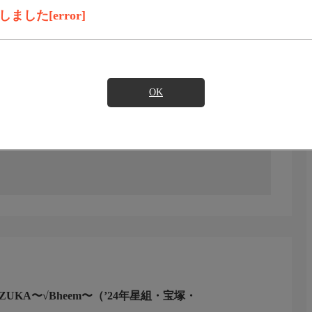
した[error]
見たい
)のご契約が必要となります。
OK
シング・インドロマン・ミュージカル。'24年星組／宝塚・
''AZUKA〜√Bheem〜（’24年星組・宝塚・