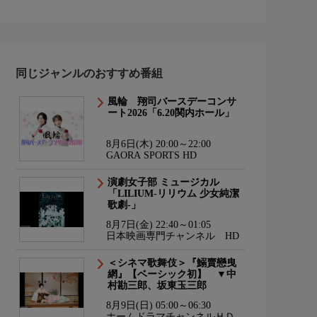
同じジャンルのおすすめ番組
風輪 翔司バースデーコンサ
ート2026「6.20関内ホール」
8月6日(木) 20:00～22:00
GAORA SPORTS HD
演劇女子部 ミュージカル
「LILIUM-リリウム 少女純潔
歌劇-」
8月7日(金) 22:40～01:05
日本映画専門チャンネル HD
＜シネマ歌舞伎＞『鰯賣戀曳
網』【ベーシック初】 ▼中
村勘三郎、坂東玉三郎
8月9日(日) 05:00～06:30
ホームドラマチャンネルＨＤ