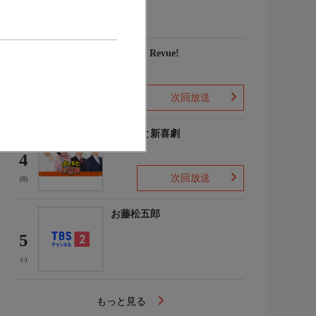
家権太楼 ほか
(-)
愛, Love Revue!
3
次回放送
(-)
よしもと新喜劇
4
次回放送
(8)
お藤松五郎
5
(-)
もっと見る