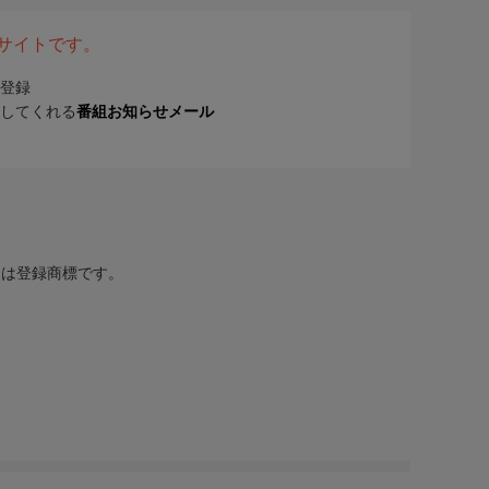
表サイトです。
登録
してくれる
番組お知らせメール
または登録商標です。