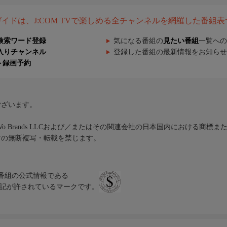
組ガイドは、J:COM TVで楽しめる全チャンネルを網羅した番組
検索ワード登録
気になる番組の
見たい番組
一覧への
入りチャンネル
登録した番組の最新情報をお知らせ
ト録画予約
ございます。
iVo Brands LLCおよび／またはその関連会社の日本国内における商標
材の無断複写・転載を禁じます。
、テレビ番組の公式情報である
スにのみ表記が許されているマークです。