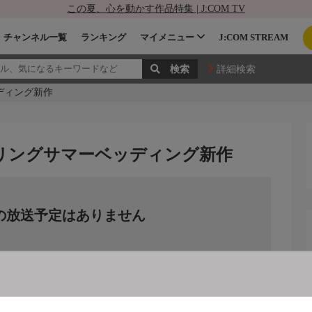
この夏、心を動かす作品特集 | J:COM TV
チャンネル一覧
ランキング
マイメニュー
J:COM STREAM
詳細検索
ディング新作
プリングサマーベッディング新作
の放送予定はありません