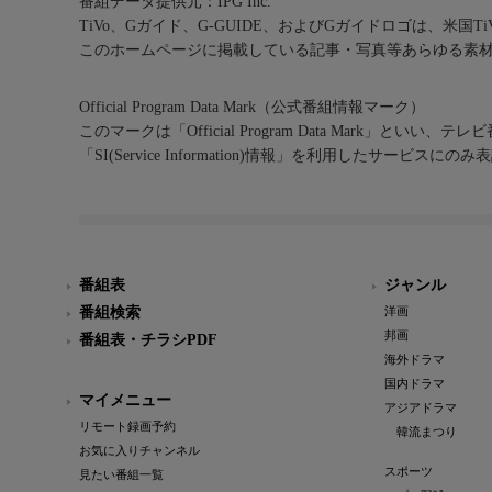
番組データ提供元：IPG Inc.
TiVo、Gガイド、G-GUIDE、およびGガイドロゴは、米国T
このホームページに掲載している記事・写真等あらゆる素
Official Program Data Mark（公式番組情報マーク）
このマークは「Official Program Data Mark」といい
「SI(Service Information)情報」を利用したサービ
番組表
ジャンル
番組検索
洋画
邦画
番組表・チラシPDF
海外ドラマ
国内ドラマ
マイメニュー
アジアドラマ
リモート録画予約
韓流まつり
お気に入りチャンネル
スポーツ
見たい番組一覧