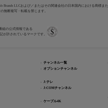
iVo Brands LLCおよび／またはその関連会社の日本国内における商標
材の無断複写・転載を禁じます。
、テレビ番組の公式情報である
スにのみ表記が許されているマークです。
チャンネル一覧
オプションチャンネル
J:テレ
J:COMチャンネル
ケーブル4K