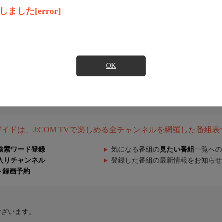
した[error]
OK
組ガイドは、J:COM TVで楽しめる全チャンネルを網羅した番組
検索ワード登録
気になる番組の
見たい番組
一覧への
入りチャンネル
登録した番組の最新情報をお知らせ
ト録画予約
ございます。