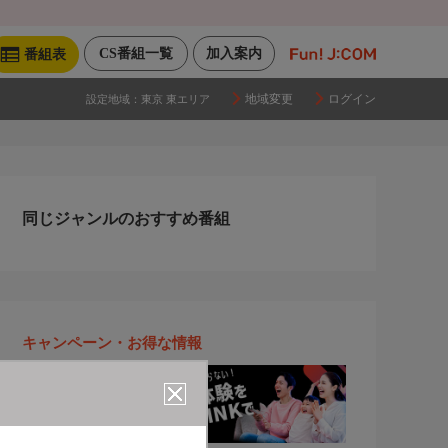
CS番組一覧
加入案内
番組表
地域変更
ログイン
設定地域：
東京 東エリア
同じジャンルのおすすめ番組
キャンペーン・お得な情報