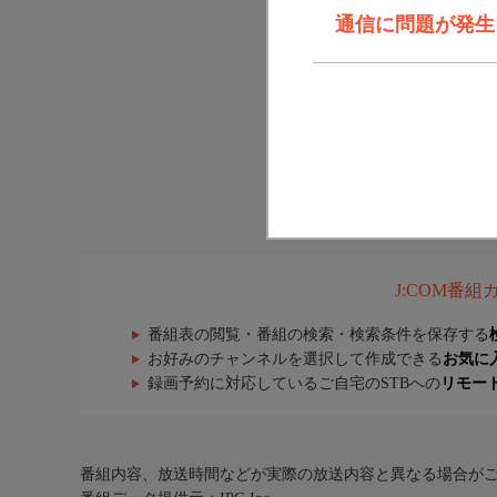
通信に問題が発生しま
J:COM番
番組表の閲覧・番組の検索・検索条件を保存する
お好みのチャンネルを選択して作成できる
お気に
録画予約に対応しているご自宅のSTBへの
リモー
番組内容、放送時間などが実際の放送内容と異なる場合が