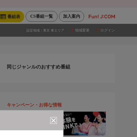
CS番組一覧
加入案内
番組表
地域変更
ログイン
設定地域：
東京 東エリア
同じジャンルのおすすめ番組
キャンペーン・お得な情報