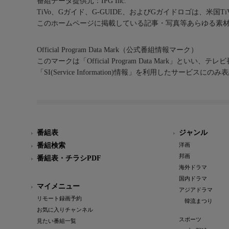
番組データ提供元：IPG Inc.
TiVo、Gガイド、G-GUIDE、およびGガイドロゴは、米国T
このホームページに掲載している記事・写真等あらゆる素
Official Program Data Mark（公式番組情報マーク）
このマークは「Official Program Data Mark」といい
「SI(Service Information)情報」を利用したサービ
番組表
ジャンル
番組検索
洋画
邦画
番組表・チラシPDF
海外ドラマ
国内ドラマ
マイメニュー
アジアドラマ
リモート録画予約
韓流まつり
お気に入りチャンネル
スポーツ
見たい番組一覧