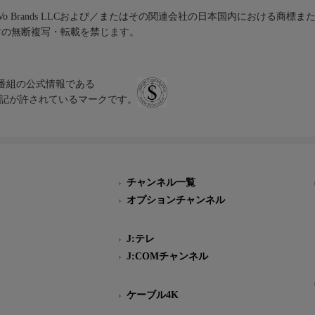
iVo Brands LLCおよび／またはその関連会社の日本国内における商標
材の無断複写・転載を禁じます。
、テレビ番組の公式情報である
スにのみ表記が許されているマークです。
チャンネル一覧
オプションチャンネル
J:テレ
J:COMチャンネル
ケーブル4K