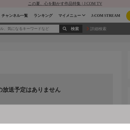
この夏、心を動かす作品特集 | J:COM TV
チャンネル一覧
ランキング
マイメニュー
J:COM STREAM
詳細検索
の放送予定はありません