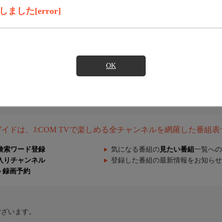
した[error]
OK
組ガイドは、J:COM TVで楽しめる全チャンネルを網羅した番組
検索ワード登録
気になる番組の
見たい番組
一覧への
入りチャンネル
登録した番組の最新情報をお知らせ
ト録画予約
ございます。