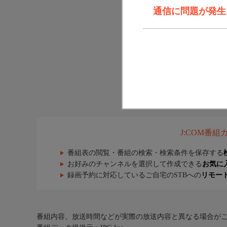
通信に問題が発生しま
J:COM番
番組表の閲覧・番組の検索・検索条件を保存する
お好みのチャンネルを選択して作成できる
お気に
録画予約に対応しているご自宅のSTBへの
リモー
番組内容、放送時間などが実際の放送内容と異なる場合が