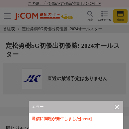
この夏、心を動かす作品特集 | J:COM TV
検索
CS番組一覧
番組表
番組表
定松勇樹SG初優出初優勝! 2024オールスター
定松勇樹SG初優出初優勝! 2024オールス
ター
直近の放送予定はありません
エラー
通信に問題が発生しました[error]
同じジャンルのおすすめ番組