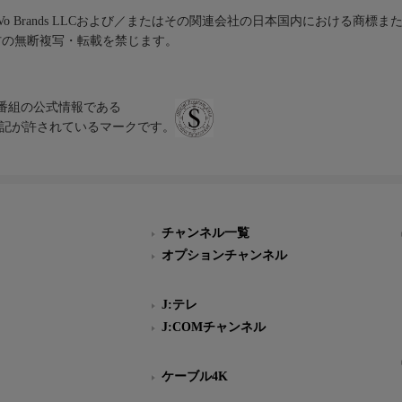
iVo Brands LLCおよび／またはその関連会社の日本国内における商標
材の無断複写・転載を禁じます。
、テレビ番組の公式情報である
スにのみ表記が許されているマークです。
チャンネル一覧
オプションチャンネル
J:テレ
J:COMチャンネル
ケーブル4K