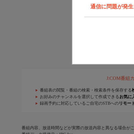
通信に問題が発生しま
J:COM番
番組表の閲覧・番組の検索・検索条件を保存する
お好みのチャンネルを選択して作成できる
お気に
録画予約に対応しているご自宅のSTBへの
リモー
番組内容、放送時間などが実際の放送内容と異なる場合が