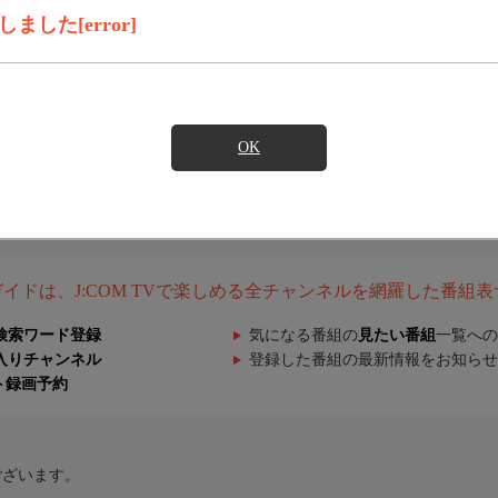
した[error]
OK
組ガイドは、J:COM TVで楽しめる全チャンネルを網羅した番組
検索ワード登録
気になる番組の
見たい番組
一覧への
入りチャンネル
登録した番組の最新情報をお知らせ
ト録画予約
ございます。