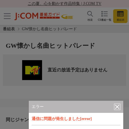
この夏、心を動かす作品特集 | J:COM TV
検索
CS番組一覧
番組表
番組表
GW懐かし名曲ヒットパレード
GW懐かし名曲ヒットパレード
直近の放送予定はありません
エラー
通信に問題が発生しました[error]
同じジャンルのおすすめ番組