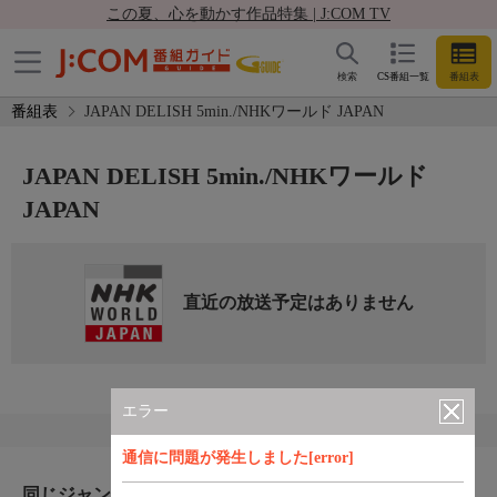
この夏、心を動かす作品特集 | J:COM TV
検索
CS番組一覧
番組表
番組表
JAPAN DELISH 5min./NHKワールド JAPAN
JAPAN DELISH 5min./NHKワールド
JAPAN
直近の放送予定はありません
エラー
通信に問題が発生しました[error]
同じジャンルのおすすめ番組