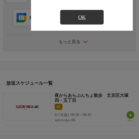
OK
カレンダー登録
アプリ視聴
放送前
番組詳細内容
もっと見る
“あらぶんちょ散歩”でおじゃました場所と同じところを、ヴェー
トーベン久保が夜目線でお散歩、地元のみなさんとふれあいま
す。文京区大塚四・五丁目の夜
放送スケジュール一覧
夜からあらぶんちょ散歩 文京区大塚
四・五丁目
4K
8/14(金)
08:30～08:45
satonoka 4K