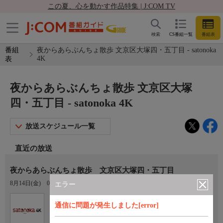
この夏、心を動かす作品特集 | J:COM TV
検索
CS番組一覧
番組表
番組
夜からあらぶんちょ散歩 文京区大塚四・五丁目 - satonoka
4K
表
夜からあらぶんちょ散歩 文京区大塚
四・五丁目 - satonoka 4K
放送スケジュール一覧
直近の放送
夜からあらぶんちょ散歩 文京区大塚四・五丁目
8月14日(金)
08:30〜08:45
エラー
Ch.420
通信に問題が発生しました[error]
satonoka 4K