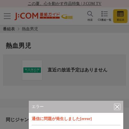
この夏、心を動かす作品特集 | J:COM TV
検索
CS番組一覧
番組表
番組表
熱血男児
熱血男児
直近の放送予定はありません
エラー
通信に問題が発生しました[error]
同じジャンルのおすすめ番組