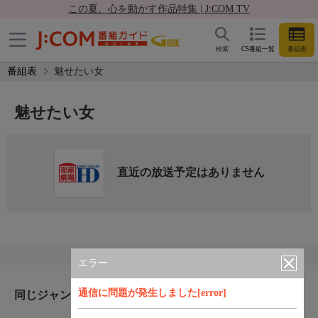
この夏、心を動かす作品特集 | J:COM TV
検索
CS番組一覧
番組表
番組表
魅せたい女
魅せたい女
直近の放送予定はありません
エラー
通信に問題が発生しました[error]
同じジャンルのおすすめ番組