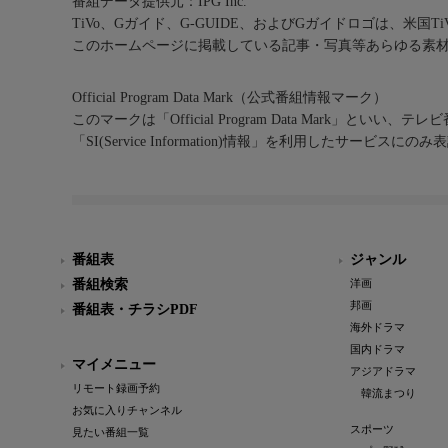
番組データ提供元：IPG Inc.
TiVo、Gガイド、G-GUIDE、およびGガイドロゴは、米国T
このホームページに掲載している記事・写真等あらゆる素
Official Program Data Mark（公式番組情報マーク）
このマークは「Official Program Data Mark」といい
「SI(Service Information)情報」を利用したサービ
番組表
ジャンル
番組検索
洋画
邦画
番組表・チラシPDF
海外ドラマ
国内ドラマ
マイメニュー
アジアドラマ
リモート録画予約
韓流まつり
お気に入りチャンネル
スポーツ
見たい番組一覧