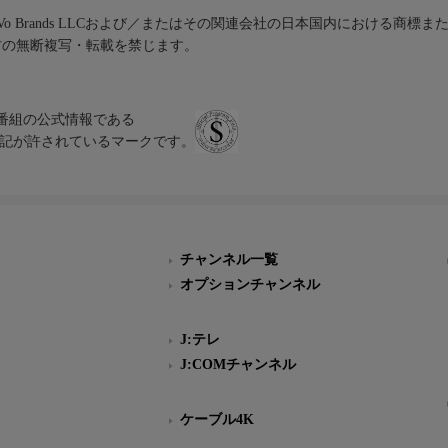
iVo Brands LLCおよび／またはその関連会社の日本国内における商標
材の無断複写・転載を禁じます。
、テレビ番組の公式情報である
スにのみ表記が許されているマークです。
チャンネル一覧
オプションチャンネル
J:テレ
J:COMチャンネル
ケーブル4K