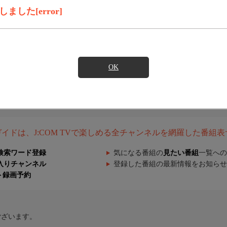
した[error]
OK
組ガイドは、J:COM TVで楽しめる全チャンネルを網羅した番組
検索ワード登録
気になる番組の
見たい番組
一覧への
入りチャンネル
登録した番組の最新情報をお知らせ
ト録画予約
ございます。