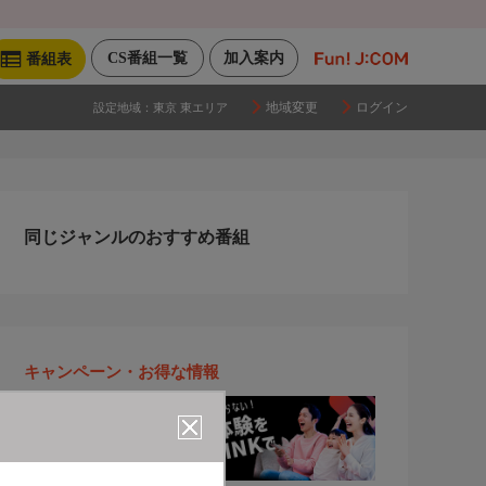
CS番組一覧
加入案内
番組表
地域変更
ログイン
設定地域：
東京 東エリア
同じジャンルのおすすめ番組
キャンペーン・お得な情報