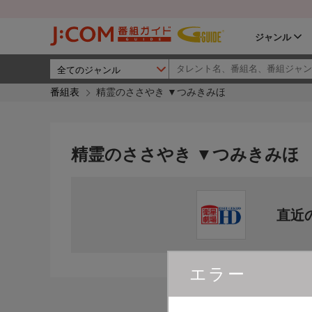
ジャンル
番組表
精霊のささやき ▼つみきみほ
精霊のささやき ▼つみきみほ
直近
エラー