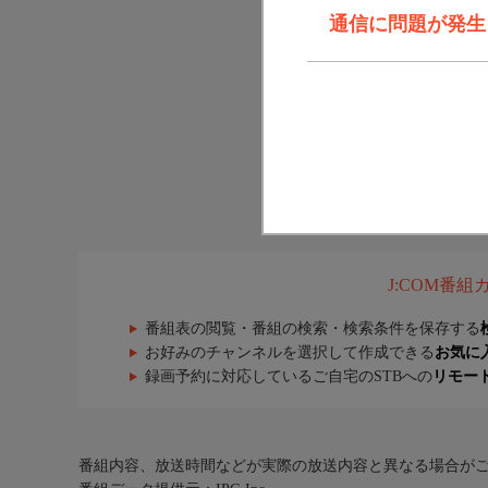
通信に問題が発生しま
J:COM番
番組表の閲覧・番組の検索・検索条件を保存する
お好みのチャンネルを選択して作成できる
お気に
録画予約に対応しているご自宅のSTBへの
リモー
番組内容、放送時間などが実際の放送内容と異なる場合が