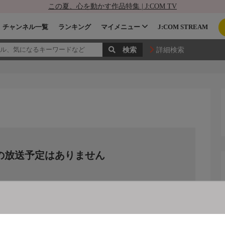
この夏、心を動かす作品特集 | J:COM TV
チャンネル一覧
ランキング
マイメニュー
J:COM STREAM
詳細検索
の放送予定はありません