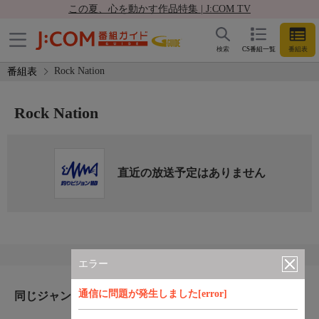
この夏、心を動かす作品特集 | J:COM TV
検索
CS番組一覧
番組表
Rock Nation
番組表
Rock Nation
直近の放送予定はありません
エラー
通信に問題が発生しました[error]
同じジャンルのおすすめ番組