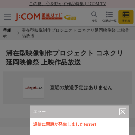
この夏、心を動かす作品特集 | J:COM TV
検索
CS番組一覧
番組表
番組
滞在型映像制作プロジェクト コネクリ延岡映像祭 上映作
表
品放送
滞在型映像制作プロジェクト コネクリ
延岡映像祭 上映作品放送
直近の放送予定はありません
エラー
通信に問題が発生しました[error]