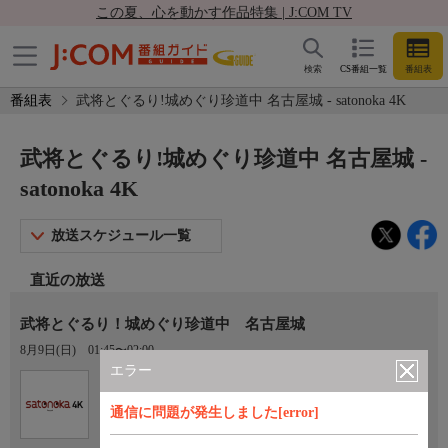
この夏、心を動かす作品特集 | J:COM TV
検索
CS番組一覧
番組表
番組表
武将とぐるり!城めぐり珍道中 名古屋城 - satonoka 4K
武将とぐるり!城めぐり珍道中 名古屋城 -
satonoka 4K
放送スケジュール一覧
直近の放送
武将とぐるり！城めぐり珍道中 名古屋城
8月9日(日)
01:45〜02:00
エラー
Ch.420
satonoka 4K
通信に問題が発生しました[error]