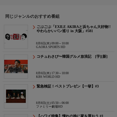
同じジャンルのおすすめ番組
ごぶごぶ「EXILE AKIRAと浜ちゃん大好物!!
やわらかいパン巡り in 大阪」#581
8月6日(木) 09:00～10:00
GAORA SPORTS HD
コチュわさび〜韓国グルメ放浪記 [字][新]
8月6日(木) 17:30～18:00
KBS WORLD HD
緊急検証！ベストプレゼン【一挙】#3
8月8日(土) 05:50～06:00
ファミリー劇場HD
【ハワイ特集】憧れの地に家を買おう #1