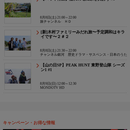
8月8日(土) 21:00～22:00
旅チャンネル ＨＤ
[新]木村ファミリーみだれ旅〜予定調和はキラ
イです〜２＃２
8月8日(土) 21:30～22:00
チャンネル銀河 歴史ドラマ・サスペンス・日本のうた
【山の日SP】PEAK HUNT 東野登山隊 シーズ
ン1 #1
8月9日(日) 12:00～12:30
MONDOTV HD
キャンペーン・お得な情報