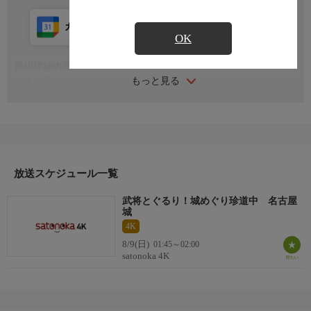
カレンダー登録
アプリ視聴
放送前
OK
番組詳細内容
もっと見る
日本全国の城を拠点に周辺のグルメやアクティビティなど観光情
報を発信する番組。今回は愛知県名古屋市中区の名古屋城を紹
介！
放送スケジュール一覧
武将とぐるり！城めぐり珍道中 名古屋
城
4K
8/9(日)
01:45～02:00
satonoka 4K