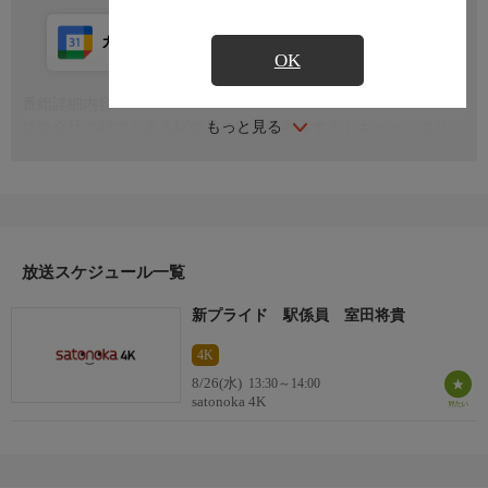
カレンダー登録
アプリ視聴
放送前
OK
番組詳細内容
もっと見る
鉄道会社の顔でもある駅係員の日常に密着するドキュメンタリ
ー。高岡駅係員室田将貴(29)には仕事を全うする理由がある。幼
き頃からの思い溢れる鉄道人のプライドとは
放送スケジュール一覧
新プライド 駅係員 室田将貴
4K
8/26(水)
13:30～14:00
satonoka 4K