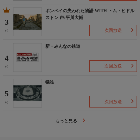
ポンペイの失われた物語 WITH トム・ヒドル
ストン 声:平川大輔
3
次回放送
(-)
新・みんなの鉄道
4
次回放送
(-)
犠牲
5
次回放送
(-)
もっと見る