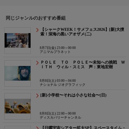
同じジャンルのおすすめ番組
【シャークWEEK！サメフェス2026】[新]大捜
索！深海の黒いアオザメ(二)
8月7日(金) 23:00～00:00
アニマルプラネット
ＰＯＬＥ ＴＯ ＰＯＬＥ〜未知への挑戦 Ｗ
ＩＴＨ ウィル・スミス 声：東地宏樹
8月8日(土) 03:00～04:00
ナショナル ジオグラフィック
[新]小学校〜それは小さな社会〜(日)
8月8日(土) 22:00～00:00
ディスカバリーチャンネル
【日曜宇宙シアター拡大SP】スペースタイム・