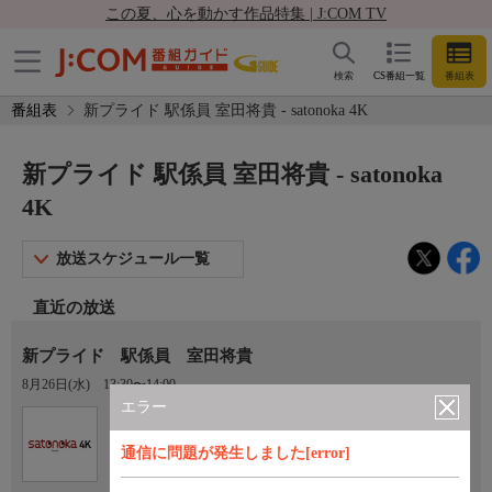
この夏、心を動かす作品特集 | J:COM TV
検索
CS番組一覧
番組表
番組表
新プライド 駅係員 室田将貴 - satonoka 4K
新プライド 駅係員 室田将貴 - satonoka
4K
放送スケジュール一覧
直近の放送
新プライド 駅係員 室田将貴
8月26日(水)
13:30〜14:00
エラー
Ch.420
satonoka 4K
通信に問題が発生しました[error]