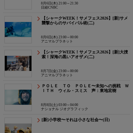
8月6日(木) 21:00～21:30
日経CNBC
【シャークWEEK！サメフェス2026】[新]サメ
襲撃からのサバイバル術(二)
8月6日(木) 23:00～00:00
アニマルプラネット
【シャークWEEK！サメフェス2026】[新]大捜
索！深海の黒いアオザメ(二)
8月7日(金) 23:00～00:00
アニマルプラネット
ＰＯＬＥ ＴＯ ＰＯＬＥ〜未知への挑戦 Ｗ
ＩＴＨ ウィル・スミス 声：東地宏樹
8月8日(土) 03:00～04:00
ナショナル ジオグラフィック
[新]小学校〜それは小さな社会〜(日)