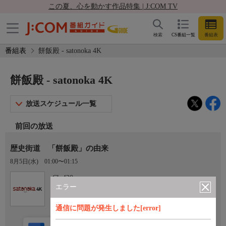
この夏、心を動かす作品特集 | J:COM TV
検索
CS番組一覧
番組表
番組表
餅飯殿 - satonoka 4K
餅飯殿 - satonoka 4K
放送スケジュール一覧
前回の放送
歴史街道 「餅飯殿」の由来
8月5日(水)
01:00〜01:15
Ch.420
satonoka 4K
エラー
通信に問題が発生しました[error]