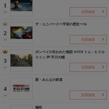
1
次回放送
(1)
ザ・ユニバース〜宇宙の歴史〜S6
2
次回放送
(-)
ポンペイの失われた物語 WITH トム・ヒドル
ストン 声:平川大輔
3
次回放送
(-)
新・みんなの鉄道
4
次回放送
(-)
犠牲