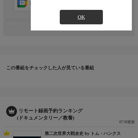
カレンダー登録
アプリ視聴
放送中
OK
番組詳細内容
もっと見る
奈良で最も古いといわれる「もちいどのセンター街」。所在地で
ある餅飯殿町という地名は平安時代前期、大峰山の大蛇退治譚に
由来があるとされています
この番組をチェックした人が見ている番組
リモート録画予約ランキング
(ドキュメンタリー／教養)
07/30更新
第二次世界大戦全史 by トム・ハンクス